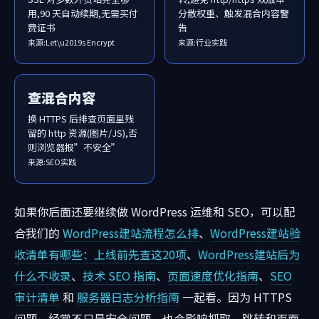
用,90 天自动续期,无需买付
分散权重、触发混合内容警
费证书
告
来源:Let\u2019s Encrypt
来源:行业实践
查混合内容
换 HTTPS 后排查页面里残
留的 http 资源(图片/JS),否
则浏览器报”不安全”
来源:SEO实践
如果你后面还要继续做 WordPress 运维和 SEO，可以配
合我们的
WordPress建站流程怎么排
、
WordPress建站验
收清单有哪些：上线前先查这20项
、
WordPress建站后为
什么不收录
、
技术 SEO 指南
、
页面速度优化指南
、
SEO
审计清单
和
服务器日志分析指南
一起看。因为 HTTPS
问题，经常不只是安全问题，也会影响抓取、跳转和页面