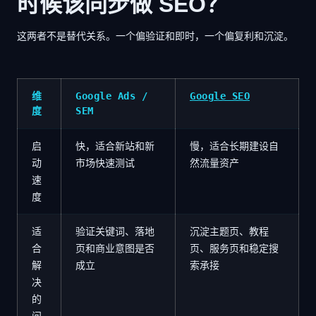
时候该同步做 SEO？
这两者不是替代关系。一个偏验证和即时，一个偏复利和沉淀。
维
Google Ads /
Google SEO
度
SEM
启
快，适合新站和新
慢，适合长期建设自
动
市场快速测试
然流量资产
速
度
适
验证关键词、落地
沉淀主题页、教程
合
页和商业意图是否
页、服务页和稳定搜
解
成立
索承接
决
的
问