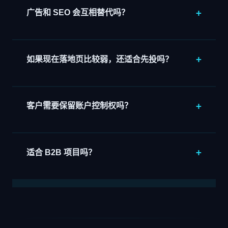
户优化。系统会很快放大这些偏差。
广告和 SEO 会互相替代吗？
不会。广告更适合快速测试和短期放量，SEO 更适合长
期复利。成熟的做法通常是让广告帮你更快找到值得沉
淀的词和页，再逐步做成长期搜索资产。
如果现在落地页比较弱，还适合先投吗？
可以投，但不能只投。需要同时看落地页的承诺、证据
段、FAQ 和 CTA。否则广告只是在更快暴露页面问题。
必要时应先配合
独立站建站页
一起修底盘。
客户需要保留账户控制权吗？
应该保留。正常做法是客户掌握账户和数据权限，这样
预算、历史数据和后续协作都更透明，也更方便持续复
盘。
适合 B2B 项目吗？
适合，但更要重视“有效线索”而不是表面转化。B2B 项
目客单价、决策周期和询盘质量差异都更大，所以更需
要把销售反馈重新带回账户。