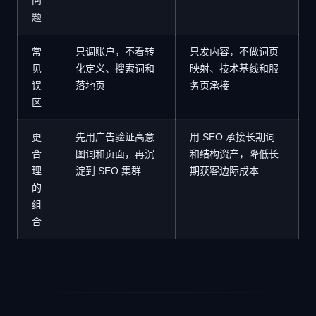
题
常
只调账户，不看转
只发内容，不做词页
见
化定义、搜索词和
映射、技术基线和服
误
落地页
务页承接
区
更
先用广告验证高意
用 SEO 承接长期词
合
图词和页面，再沉
和结构资产，降低长
理
淀到 SEO 集群
期获客边际成本
的
组
合