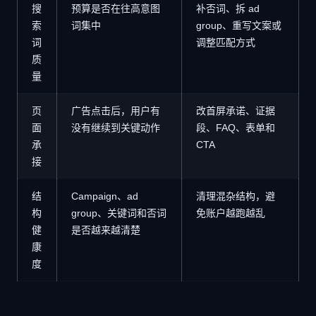
搜
预算是否在往高意图
补否词、拆 ad
索
词集中
group、重写文案或
词
调整匹配方式
质
量
页
广告点击后，用户有
改首屏承诺、证据
面
没有继续到关键动作
段、FAQ、表单和
承
CTA
接
结
Campaign、ad
清理混杂结构，避
构
group、关键词和否词
免账户越跑越乱
健
是否越来越清楚
康
度