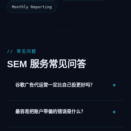
Monthly Reporting
// 常见问题
SEM 服务常见问答
谷歌广告代运营一定比自己投更好吗？
不一定。关键不是“有没有代运营”，而是有没有人持续
处理转化定义、搜索词、否词、页面和数据复盘。如果
内部已经有成熟团队，自己做完全可以；如果没有，外
最容易把账户带偏的错误是什么？
部团队的价值在于把方法和节奏搭起来。
最常见的是先上自动出价、只报点击和花费，却没有把
真实转化、搜索词质量、落地页问题和销售反馈带回账