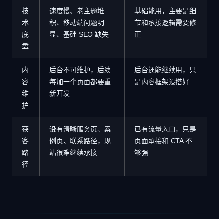
技
速度慢、老主题堆
基础能用，主要是细
术
积、移动端问题明
节和承接逻辑需要修
底
显、基础 SEO 缺失
正
盘
内
后台不可维护，后续
后台还能继续用，只
容
每加一个页面都要重
是内容框架没搭好
维
新开发
护
获
没有清晰服务页、案
已有流量入口，只是
客
例页、联系路径，现
页面承接和 CTA 不
路
站很难继续承接
够强
径