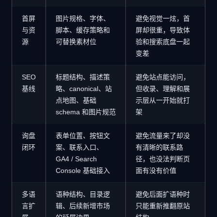
首屏
图片规格、字体、
避免视觉一炫，首
与资
脚本、缓存策略和
屏却很重，导致体
源
可替换素材位
验和搜索底盘一起
变差
SEO
标题结构、描述策
避免站点能访问，
基线
略、canonical、站
但收录、理解和展
点地图、基础
示层从一开始就打
schema 和图片规范
架
询盘
表单位置、按钮文
避免流量来了却没
闭环
案、联系入口、
有清晰的联系路
GA4 / Search
径，也没法判断页
Console 基础接入
面有没有价值
多语
语种结构、目录逻
避免后面扩语种时
言扩
辑、后续新增市场
只能重新推翻原站