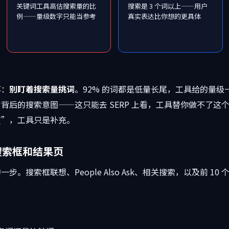
关键词工具高估搜索量的比
搜索是 3 个词以上——用户
例——量级数字只能当参考
真实表达比你想的更具体
事：
别盯着搜索量挑词
。92% 的词都是低量长尾，工具给的量
后的搜索意图——这只能去 SERP 上看，工具替你做不了这个
页”，工具只是补充。
e 搜索框和结果页
。搜索框联想、People Also Ask、相关搜索，以及前 1