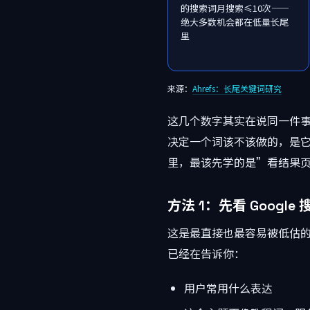
的搜索词月搜索≤10次——
绝大多数机会都在低量长尾
里
来源：
Ahrefs：长尾关键词研究
这几个数字其实在说同一件
决定一个词该不该做的，是它背
里，最该先学的是”看结果
方法 1：先看 Googl
这是最直接也最容易被低估的一步
已经在告诉你：
用户常用什么表达