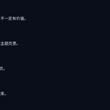
也不一定有价值。
量主题页里。
页。
收束。