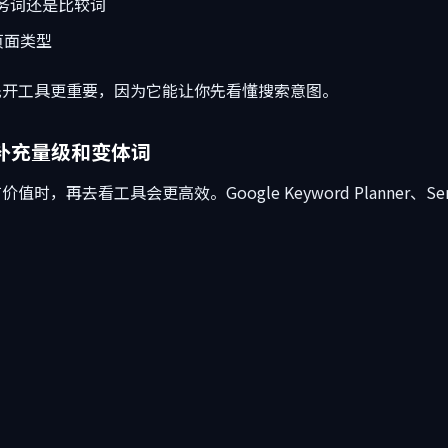
务词还是比较词
页面类型
先开工具更重要，因为它能让你先看懂搜索意图。
具补充量级和变体词
再去看工具会更高效。Google Keyword Planner、Semru
：